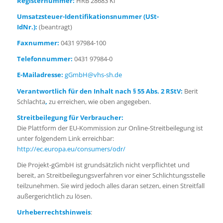
Registernummer:
HRB 28683 KI
Umsatzsteuer-Identifikationsnummer (USt-
IdNr.):
(beantragt)
Faxnummer:
0431 97984-100
Telefonnummer:
0431 97984-0
E-Mailadresse:
gGmbH@vhs-sh.de
Verantwortlich für den Inhalt nach § 55 Abs. 2 RStV:
Berit
Schlachta
,
zu erreichen, wie oben angegeben.
Streitbeilegung für Verbraucher:
Die Plattform der EU-Kommission zur Online-Streitbeilegung ist
unter folgendem Link erreichbar:
http://ec.europa.eu/consumers/odr/
Die Projekt-gGmbH ist grundsätzlich nicht verpflichtet und
bereit, an Streitbeilegungsverfahren vor einer Schlichtungsstelle
teilzunehmen. Sie wird jedoch alles daran setzen, einen Streitfall
außergerichtlich zu lösen.
Urheberrechtshinweis
: